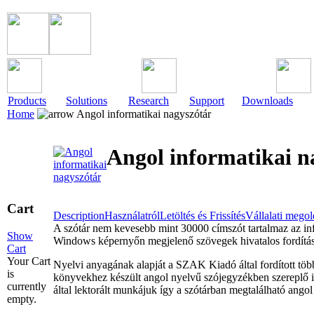
Products
Solutions
Research
Support
Downloads
Home
Angol informatikai nagyszótár
Angol informatikai n
Cart
Description
Használatról
Letöltés és Frissítés
Vállalati mego
A szótár nem kevesebb mint 30000 címszót tartalmaz az inf
Show
Windows képernyőn megjelenő szövegek hivatalos fordítása
Cart
Your Cart
Nyelvi anyagának alapját a SZAK Kiadó által fordított töb
is
könyvekhez készült angol nyelvű szójegyzékben szereplő inf
currently
által lektorált munkájuk így a szótárban megtalálható ango
empty.