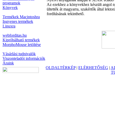
programok
Az ezekhez a könyvekhez készült angol ny
Könyvek
ültették át magyarra, szakértők által lek
fordításának tekinthető.
Termékek Macintoshra
Ingyenes termékek
Linuxra
webforditas.hu
Kipróbálható termékek
MorphoMouse letöltése
Vásárlási tudnivalók
Viszonteladói információk
Áraink
OLDALTÉRKÉP
|
ELÉRHETŐSÉG
|
A
T