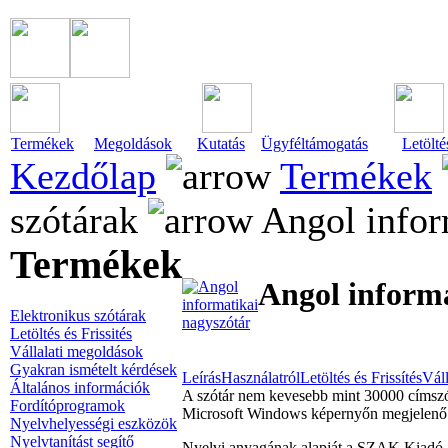
Termékek
Megoldások
Kutatás
Ügyféltámogatás
Letölté
Kezdőlap
Termékek
szótárak
Angol infor
Termékek
Angol informa
Elektronikus szótárak
Letöltés és Frissités
Vállalati megoldások
Gyakran ismételt kérdések
Leírás
Használatról
Letöltés és Frissítés
Vál
Általános információk
A szótár nem kevesebb mint 30000 címszót 
Fordítóprogramok
Microsoft Windows képernyőn megjelenő sz
Nyelvhelyességi eszközök
Nyelvtanítást segítő
Nyelvi anyagának alapját a SZAK Kiadó ált