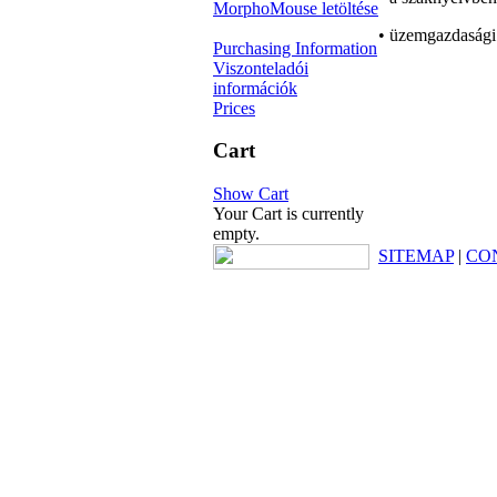
MorphoMouse letöltése
• üzemgazdasági 
Purchasing Information
Viszonteladói
információk
Prices
Cart
Show Cart
Your Cart is currently
empty.
SITEMAP
|
CO