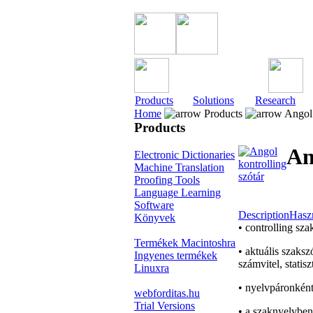
Products
Solutions
Research
Home
Products
Angol 
Products
An
Electronic Dictionaries
Machine Translation
Proofing Tools
Language Learning
Software
Description
Haszn
Könyvek
• controlling sz
Termékek Macintoshra
• aktuális szaks
Ingyenes termékek
számvitel, statisz
Linuxra
• nyelvpáronkén
webforditas.hu
Trial Versions
• a szaknyelvben