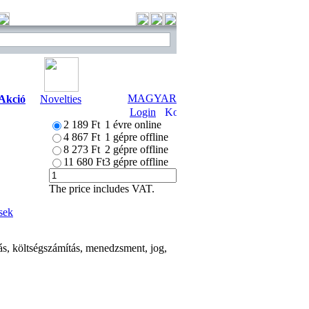
MAGYAR
Akció
Novelties
Login
2 189 Ft
1 évre online
4 867 Ft
1 gépre offline
8 273 Ft
2 gépre offline
11 680 Ft
3 gépre offline
The price includes VAT.
sek
ás, költségszámítás, menedzsment, jog,