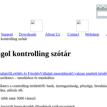
Support
Downloads
About Us
Contact
Webshop
kontrolling szótár
gol kontrolling szótár
álatról
Letöltés és Frissítés
Vállalati megoldások
Gyakran ismételt kérdé
akszókincs – tanuláshoz és munkához
zókincs a controlling területéről: bank, üzemgazdaság, pénzügy, beruház
tika, adózás stb.
t több mint 3000 címszó
 használt leggyakoribb állandósult szókapcsolatok