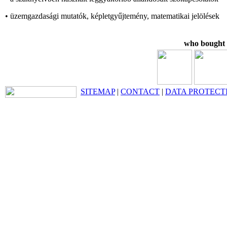
• üzemgazdasági mutatók, képletgyűjtemény, matematikai jelölések
who bought t
SITEMAP
|
CONTACT
|
DATA PROTECT