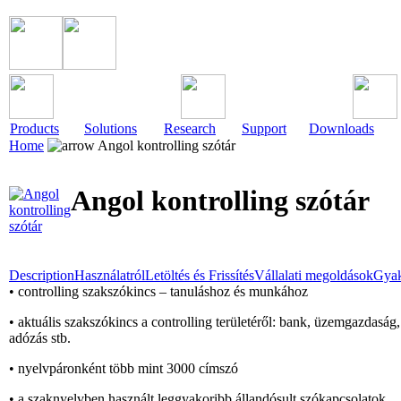
Products
Solutions
Research
Support
Downloads
Home
Angol kontrolling szótár
Angol kontrolling szótár
Description
Használatról
Letöltés és Frissítés
Vállalati megoldások
Gyak
• controlling szakszókincs – tanuláshoz és munkához
• aktuális szakszókincs a controlling területéről: bank, üzemgazdaság
adózás stb.
• nyelvpáronként több mint 3000 címszó
• a szaknyelvben használt leggyakoribb állandósult szókapcsolatok