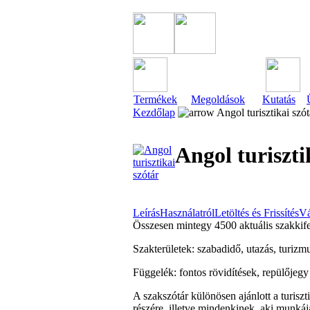
Termékek
Megoldások
Kutatás
Kezdőlap
Angol turisztikai szót
Angol turiszti
Leírás
Használatról
Letöltés és Frissítés
Vá
Összesen mintegy 4500 aktuális szakkife
Szakterületek: szabadidő, utazás, turizmus
Függelék: fontos rövidítések, repülőjegy 
A szakszótár különösen ajánlott a turiszt
részére, illetve mindenkinek, aki munkáj