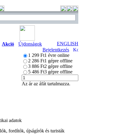
ENGLISH
Akció
Újdonságok
Bejelentkezés
1 299 Ft
1 évre online
2 286 Ft
1 gépre offline
3 886 Ft
2 gépre offline
5 486 Ft
3 gépre offline
Az ár az áfát tartalmazza.
tikai adatok
ók, fordítók, újságírók és turisták