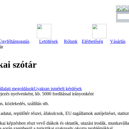
Ügyféltámogatás
Letöltések
Rólunk
Elérhetőség
Vásárlás
ár
kai szótár
llalati megoldások
Gyakran ismételt kérdések
jezés nyelvenként, kb. 5000 fordítással irányonként
, közlekedés, szállítás stb.
adatai, repülőtér részei, áfakulcsok, EU-tagállamok autójelzései, statisz
ikai képzésben részt vevő diákok és oktatók, utazási irodák, munkavállal
a során szembesül a turisztikai szaknyelv okozta problémákkal.