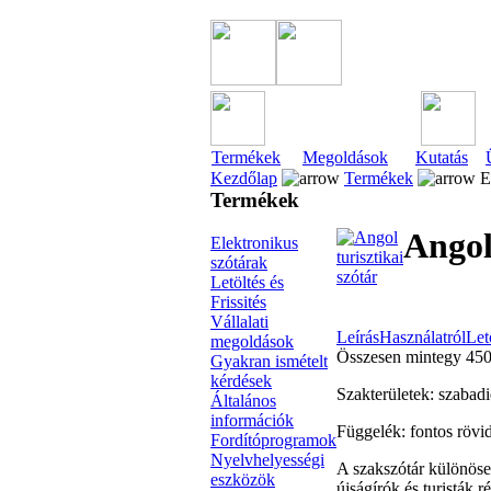
Termékek
Megoldások
Kutatás
Kezdőlap
Termékek
El
Termékek
Angol
Elektronikus
szótárak
Letöltés és
Frissités
Vállalati
Leírás
Használatról
Let
megoldások
Összesen mintegy 4500
Gyakran ismételt
kérdések
Szakterületek: szabadid
Általános
információk
Függelék: fontos rövid
Fordítóprogramok
Nyelvhelyességi
A szakszótár különösen
eszközök
újságírók és turisták 