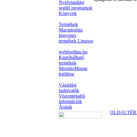
Nyelvtanítást
segítő programok
Könyvek
Termékek
Macintoshra
Ingyenes
termékek Linuxra
webforditas.hu
Kipróbálható
termékek
MorphoMouse
letöltése
Vásárlási
tudnivalók
Viszonteladói
információk
Áraink
OLDALTÉR