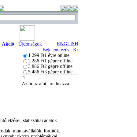
ENGLISH
Akció
Újdonságok
Bejelentkezés
1 299 Ft
1 évre online
2 286 Ft
1 gépre offline
3 886 Ft
2 gépre offline
5 486 Ft
3 gépre offline
Az ár az áfát tartalmazza.
tójelzései, statisztikai adatok
irodák, munkavállalók, fordítók,
 szaknyelv okozta problémákkal.