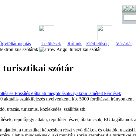
Ügyféltámogatás
Letöltések
Rólunk
Elérhetőség
Vásárlás
ektronikus szótárak
Angol turisztikai szótár
 turisztikai szótár
öltés és Frissítés
Vállalati megoldások
Gyakran ismételt kérdések
 aktuális szakkifejezés nyelvenként, kb. 5000 fordítással irányonként
ő, utazás, turizmus, közlekedés, szállítás stb.
ítések, repülőjegy adatai, repülőtér részei, áfakulcsok, EU-tagállamok au
 ajánlott a turisztikai képzésben részt vevő diákok és oktatók, utazási 
részére, illetve mindenkinek, aki munkája során szembesül a turisztikai