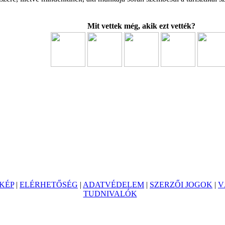
Mit vettek még, akik ezt vették?
KÉP
|
ELÉRHETŐSÉG
|
ADATVÉDELEM
|
SZERZŐI JOGOK
|
V
TUDNIVALÓK