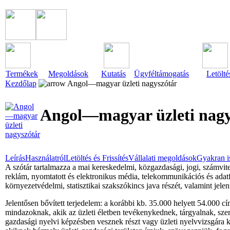
Termékek
Megoldások
Kutatás
Ügyféltámogatás
Letölté
Kezdőlap
Angol—magyar üzleti nagyszótár
Angol—magyar üzleti nagy
Leírás
Használatról
Letöltés és Frissítés
Vállalati megoldások
Gyakran i
A szótár tartalmazza a mai kereskedelmi, közgazdasági, jogi, számvitel
reklám, nyomtatott és elektronikus média, telekommunikációs és adatfel
környezetvédelmi, statisztikai szakszókincs java részét, valamint jel
Jelentősen bővített terjedelem: a korábbi kb. 35.000 helyett 54.000 c
mindazoknak, akik az üzleti életben tevékenykednek, tárgyalnak, sze
gazdasági nyelvi képzésben vesznek részt vagy üzleti nyelvvizsgára k