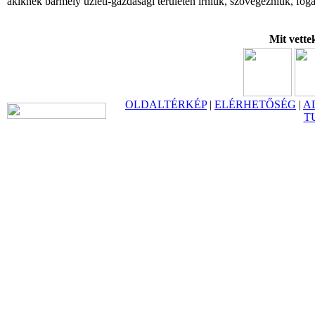
akiknek bármely üzleti-gazdasági területen írniuk, szövegezniük, foga
Mit vette
OLDALTÉRKÉP
|
ELÉRHETŐSÉG
|
A
T