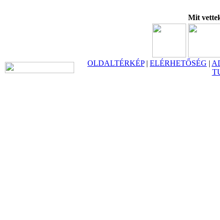
Mit vette
OLDALTÉRKÉP
|
ELÉRHETŐSÉG
|
A
T