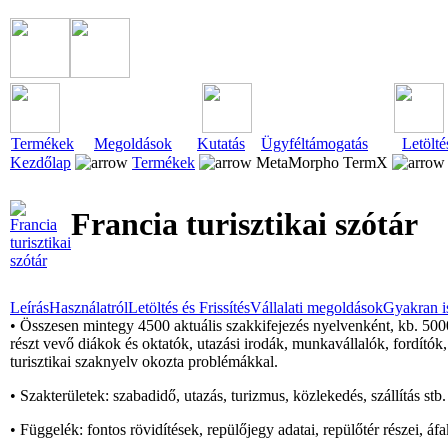
Termékek
Megoldások
Kutatás
Ügyféltámogatás
Letölté
Kezdőlap
Termékek
MetaMorpho TermX
Francia turisztikai szótár
Leírás
Használatról
Letöltés és Frissítés
Vállalati megoldások
Gyakran i
• Összesen mintegy 4500 aktuális szakkifejezés nyelvenként, kb. 5000 
részt vevő diákok és oktatók, utazási irodák, munkavállalók, fordítók,
turisztikai szaknyelv okozta problémákkal.
• Szakterületek: szabadidő, utazás, turizmus, közlekedés, szállítás stb.
• Függelék: fontos rövidítések, repülőjegy adatai, repülőtér részei, áf