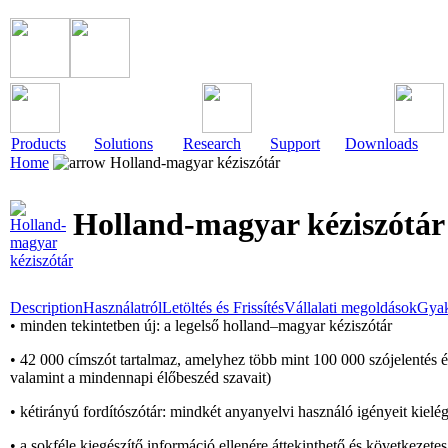
Products
Solutions
Research
Support
Downloads
Home
Holland-magyar kéziszótár
Holland-magyar kéziszótár
Description
Használatról
Letöltés és Frissítés
Vállalati megoldások
Gyak
• minden tekintetben új: a legelső holland–magyar kéziszótár
• 42 000 címszót tartalmaz, amelyhez több mint 100 000 szójelentés é
valamint a mindennapi élőbeszéd szavait)
• kétirányú fordítószótár: mindkét anyanyelvi használó igényeit kielé
• a sokféle kiegészítő információ ellenére áttekinthető és következetes