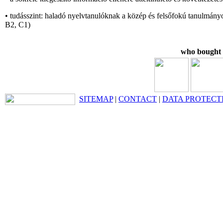
• tudásszint: haladó nyelvtanulóknak a közép és felsőfokú tanulmányo
B2, C1)
who bought t
SITEMAP
|
CONTACT
|
DATA PROTECT