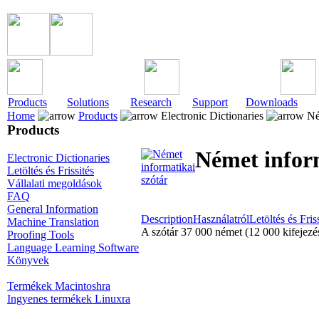
Products
Solutions
Research
Support
Downloads
Home
Products
Electronic Dictionaries
Ném
Products
Német inform
Electronic Dictionaries
Letöltés és Frissités
Vállalati megoldások
FAQ
General Information
Description
Használatról
Letöltés és Fris
Machine Translation
A szótár 37 000 német (12 000 kifejezés
Proofing Tools
Language Learning Software
Könyvek
Termékek Macintoshra
Ingyenes termékek Linuxra