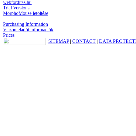
webforditas.hu
Trial Versions
MorphoMouse letöltése
Purchasing Information
Viszonteladói információk
Prices
SITEMAP
|
CONTACT
|
DATA PROTECT