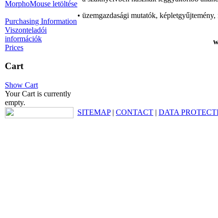
MorphoMouse letöltése
• üzemgazdasági mutatók, képletgyűjtemény, 
Purchasing Information
Viszonteladói
információk
w
Prices
Cart
Show Cart
Your Cart is currently
empty.
SITEMAP
|
CONTACT
|
DATA PROTECT