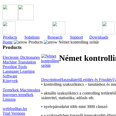
Products
Solutions
Research
Support
Downloads
Home
Products
Német kontrolling szótár
Products
Német kontrolli
Electronic Dictionaries
Machine Translation
Proofing Tools
Language Learning
Software
Description
Használatról
Letöltés és Frissítés
Vá
Könyvek
• kontrolling szakszókincs – tanuláshoz és 
Termékek Macintoshra
• aktuális szakszókincs a controlling terület
Ingyenes termékek
számvitel, statisztika, adózás stb.
Linuxra
• nyelvpáronként több mint 3000 címszó
webforditas.hu
Trial Versions
• a szaknyelvben használt leggyakoribb állan