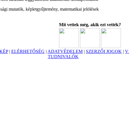
ági mutatók, képletgyűjtemény, matematikai jelölések
Mit vettek még, akik ezt vették?
KÉP
|
ELÉRHETŐSÉG
|
ADATVÉDELEM
|
SZERZŐI JOGOK
|
V
TUDNIVALÓK