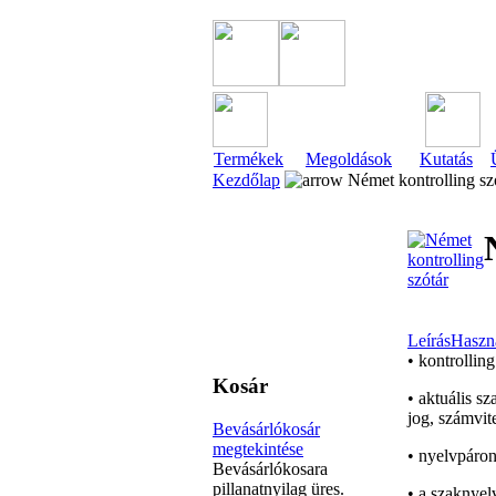
Termékek
Megoldások
Kutatás
Kezdőlap
Német kontrolling sz
Leírás
Haszná
• kontrollin
Kosár
• aktuális s
jog, számvite
Bevásárlókosár
megtekintése
• nyelvpáro
Bevásárlókosara
pillanatnyilag üres.
• a szaknyel