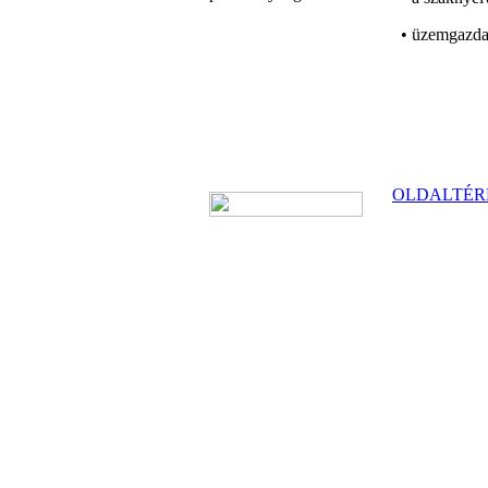
• üzemgazdas
OLDALTÉR