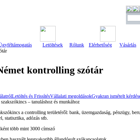
Ügyféltámogatás
Letöltések
Rólunk
Elérhetőség
Vásárlás
ótár
Német kontrolling szótár
latról
Letöltés és Frissítés
Vállalati megoldások
Gyakran ismételt kérdés
g szakszókincs – tanuláshoz és munkához
zakszókincs a controlling területéről: bank, üzemgazdaság, pénzügy, be
l, statisztika, adózás stb.
nként több mint 3000 címszó
vben használt leggyakoribb állandósult szókapcsolatok