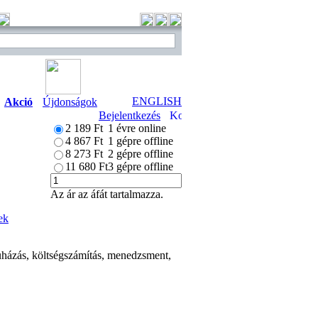
ENGLISH
Akció
Újdonságok
Bejelentkezés
2 189 Ft
1 évre online
4 867 Ft
1 gépre offline
8 273 Ft
2 gépre offline
11 680 Ft
3 gépre offline
Az ár az áfát tartalmazza.
ek
ruházás, költségszámítás, menedzsment,