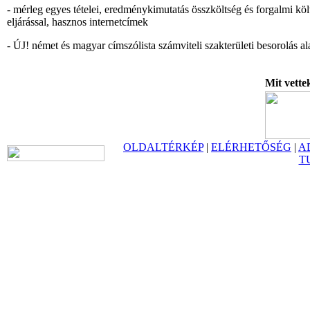
- mérleg egyes tételei, eredménykimutatás összköltség és forgalmi köl
eljárással, hasznos internetcímek
- ÚJ! német és magyar címszólista számviteli szakterületi besorolás al
Mit vette
OLDALTÉRKÉP
|
ELÉRHETŐSÉG
|
A
T