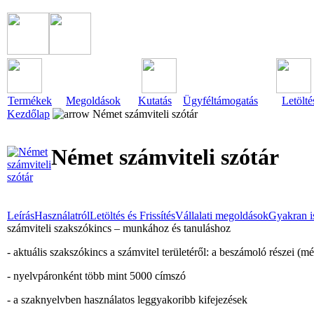
Termékek
Megoldások
Kutatás
Ügyféltámogatás
Letölté
Kezdőlap
Német számviteli szótár
Német számviteli szótár
Leírás
Használatról
Letöltés és Frissítés
Vállalati megoldások
Gyakran i
számviteli szakszókincs – munkához és tanuláshoz
- aktuális szakszókincs a számvitel területéről: a beszámoló részei (m
- nyelvpáronként több mint 5000 címszó
- a szaknyelvben használatos leggyakoribb kifejezések