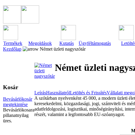
Termékek
Megoldások
Kutatás
Ügyféltámogatás
Letölté
Kezdőlap
Német üzleti nagyszótár
Német üzleti nagys
Kosár
Leírás
Használatról
Letöltés és Frissítés
Vállalati mego
A szótárban nyelvenként 45 000, a modern üzleti élet
Bevásárlókosár
keresekedelmi, közgazdasági, jogi, számviteli és mér
megtekintése
adatfeldolgozási, logisztikai, minőségirányítási, inte
Bevásárlókosara
részét, valamint a legfontosabb EU-szóanyagot.
pillanatnyilag
üres.
Mi