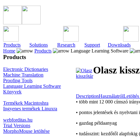
Products
Solutions
Research
Support
Downloads
Home
Products
Language Learning Software
Products
Olasz kiss
Electronic Dictionaries
Machine Translation
Proofing Tools
Language Learning Software
Könyvek
Description
Használatról
Letöltés 
• több mint 12 000 címszó irán
Termékek Macintoshra
Ingyenes termékek Linuxra
• pontos jelentések és nyelvtani
webforditas.hu
• gazdag példaanyag
Trial Versions
MorphoMouse letöltése
• tudásszint: kezdőtől alapfokig