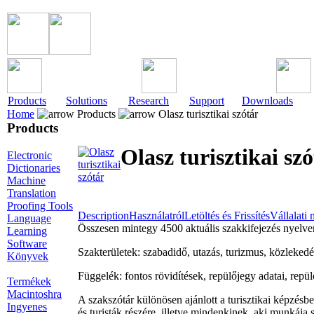
Products
Solutions
Research
Support
Downloads
Home
Products
Olasz turisztikai szótár
Products
Olasz turisztikai sz
Electronic
Dictionaries
Machine
Translation
Proofing Tools
Description
Használatról
Letöltés és Frissítés
Vállalati
Language
Összesen mintegy 4500 aktuális szakkifejezés nyelven
Learning
Software
Szakterületek: szabadidő, utazás, turizmus, közlekedés,
Könyvek
Függelék: fontos rövidítések, repülőjegy adatai, repül
Termékek
Macintoshra
A szakszótár különösen ajánlott a turisztikai képzésbe
Ingyenes
és turisták részére, illetve mindenkinek, aki munkája