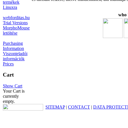
termékek
Linuxra
who 
webforditas.hu
Trial Versions
MorphoMouse
letöltése
Purchasing
Information
Viszonteladói
információk
Prices
Cart
Show Cart
Your Cart is
currently
empty.
SITEMAP
|
CONTACT
|
DATA PROTECT