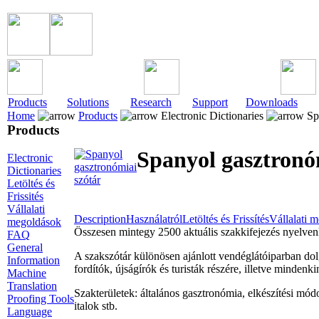
Products
Solutions
Research
Support
Downloads
Home
Products
Electronic Dictionaries
Spa
Products
Spanyol gasztronó
Electronic
Dictionaries
Letöltés és
Frissités
Vállalati
Description
Használatról
Letöltés és Frissítés
Vállalati 
megoldások
Összesen mintegy 2500 aktuális szakkifejezés nyelvenk
FAQ
General
A szakszótár különösen ajánlott vendéglátóiparban do
Information
fordítók, újságírók és turisták részére, illetve minde
Machine
Translation
Szakterületek: általános gasztronómia, elkészítési módo
Proofing Tools
italok stb.
Language