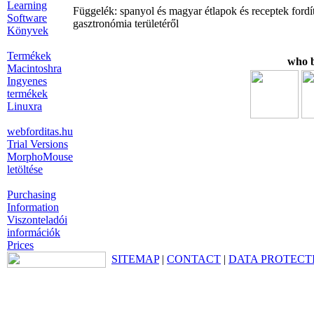
Learning
Függelék: spanyol és magyar étlapok és receptek fordí
Software
gasztronómia területéről
Könyvek
Termékek
who b
Macintoshra
Ingyenes
termékek
Linuxra
webforditas.hu
Trial Versions
MorphoMouse
letöltése
Purchasing
Information
Viszonteladói
információk
Prices
SITEMAP
|
CONTACT
|
DATA PROTECT