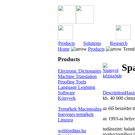
Products
Solutions
Research
Home
Products
Termé
Products
Spa
Electronic Dictionaries
Machine Translation
Proofing Tools
Language Learning
Software
Description
Haszn
Könyvek
kb. 40 000 címsz
az élő beszédet 
Termékek Macintoshra
Ingyenes termékek
az 1993-as helye
Linuxra
tudásszint: hala
webforditas.hu
nyelvvizsgához 