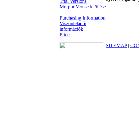
Trial Versions
MorphoMouse letöltése
Purchasing Information
Viszonteladói
információk
Prices
SITEMAP
|
CO