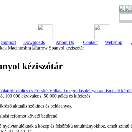
Support
Downloads
About Us
Contact
Webshop
kek Macintoshra
Spanyol kéziszótár
nyol kéziszótár
álatról
Letöltés és Frissítés
Vállalati megoldások
Gyakran ismételt kérdé
ó, 100 000 ekvivalens, 50 000 példa és kifejezés
tükröző aktuális szókincs és példaanyag
sírási reformot követő betűrend
dó nyelvtanulóknak a közép és felsőfokú tanulmányokhoz, emelt szintű ér
(A2, B1, B2, C1)