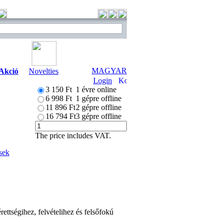
MAGYAR
Akció
Novelties
Login
3 150 Ft
1 évre online
6 998 Ft
1 gépre offline
11 896 Ft
2 gépre offline
16 794 Ft
3 gépre offline
The price includes VAT.
sek
ettségihez, felvételihez és felsőfokú