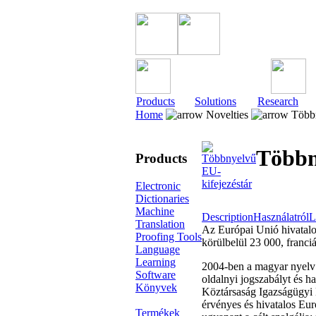
Products
Solutions
Research
Home
Novelties
Többn
Többn
Products
Electronic
Dictionaries
Machine
Description
Használatról
L
Translation
Az Európai Unió hivatalos
Proofing Tools
körülbelül 23 000, franci
Language
Learning
2004-ben a magyar nyelv 
Software
oldalnyi jogszabályt és 
Könyvek
Köztársaság Igazságügyi Mi
érvényes és hivatalos Eu
Termékek