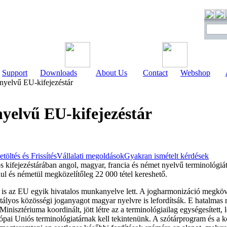
Support
Downloads
About Us
Contact
Webshop
yelvű EU-kifejezéstár
yelvű EU-kifejezéstár
etöltés és Frissítés
Vállalati megoldások
Gyakran ismételt kérdések
 kifejezéstárában angol, magyar, francia és német nyelvű terminológiá
ául és németül megközelítőleg 22 000 tétel kereshető.
is az EU egyik hivatalos munkanyelve lett. A jogharmonizáció megköve
hatályos közösségi joganyagot magyar nyelvre is lefordítsák. E hatalm
nisztériuma koordinált, jött létre az a terminológiailag egységesített, 
rópai Uniós terminológiatárnak kell tekintenünk. A szótárprogram és a