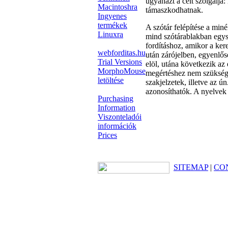
ugyanazt a célt szolgálja
Macintoshra
támaszkodhatnak.
Ingyenes
termékek
A szótár felépítése a min
Linuxra
mind szótárablakban egysz
fordításhoz, amikor a ker
webforditas.hu
után zárójelben, egyenlősé
Trial Versions
elöl, utána következik az
MorphoMouse
megértéshez nem szükséges
letöltése
szakjelzetek, illetve az 
azonosíthatók. A nyelvek k
Purchasing
Information
Viszonteladói
információk
Prices
SITEMAP
|
CO