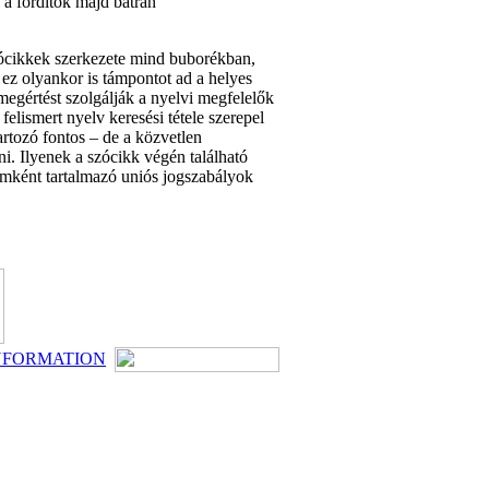
 a fordítók majd bátran
szócikkek szerkezete mind buborékban,
 ez olyankor is támpontot ad a helyes
megértést szolgálják a nyelvi megfelelők
felismert nyelv keresési tétele szerepel
rtozó fontos – de a közvetlen
i. Ilyenek a szócikk végén található
lemként tartalmazó uniós jogszabályok
NFORMATION