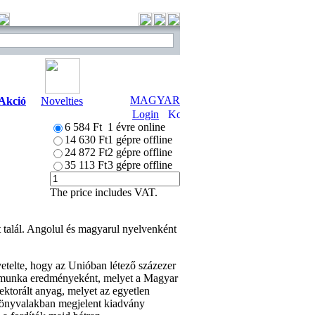
MAGYAR
Akció
Novelties
Login
6 584 Ft
1 évre online
14 630 Ft
1 gépre offline
24 872 Ft
2 gépre offline
35 113 Ft
3 gépre offline
The price includes VAT.
t talál. Angolul és magyarul nyelvenként
telte, hogy az Unióban létező százezer
as munka eredményeként, melyet a Magyar
lektorált anyag, melyet az egyetlen
 könyvalakban megjelent kiadvány