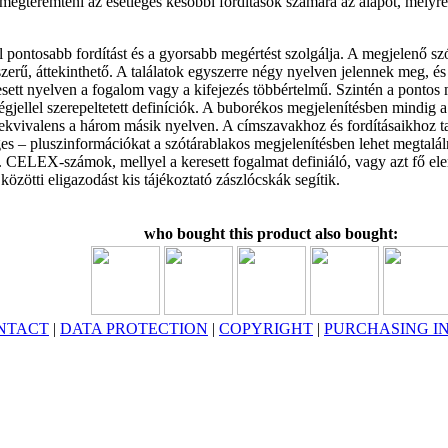
: megteremteni az esetleges későbbi fordítások számára az alapot, melyre
él pontosabb fordítást és a gyorsabb megértést szolgálja. A megjelenő 
erű, áttekinthető. A találatok egyszerre négy nyelven jelennek meg, és
esett nyelven a fogalom vagy a kifejezés többértelmű. Szintén a pontos 
gjellel szerepeltetett definíciók. A buborékos megjelenítésben mindig a 
 ekvivalens a három másik nyelven. A címszavakhoz és fordításaikhoz ta
 – pluszinformációkat a szótárablakos megjelenítésben lehet megtaláln
ún. CELEX-számok, mellyel a keresett fogalmat definiáló, vagy azt fő e
özötti eligazodást kis tájékoztató zászlócskák segítik.
who bought this product also bought:
NTACT
|
DATA PROTECTION
|
COPYRIGHT
|
PURCHASING I