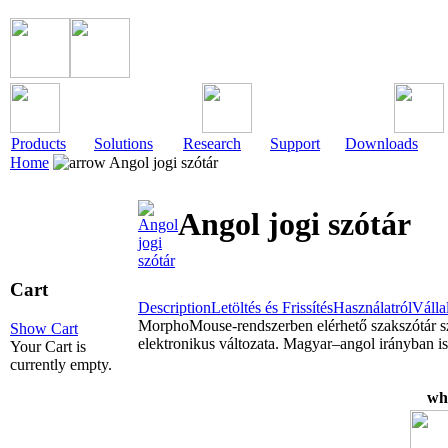
Products
Solutions
Research
Support
Downloads
Home
Angol jogi szótár
Angol jogi szótár
Cart
Description
Letöltés és Frissítés
Használatról
Válla
MorphoMouse-rendszerben elérhető szakszótár sz
Show Cart
elektronikus változata. Magyar–angol irányban is
Your Cart is
currently empty.
wh