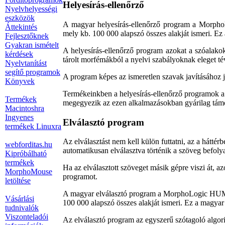
Helyesírás-ellenőrző
Nyelvhelyességi
eszközök
A magyar helyesírás-ellenőrző program a Morpho
Áttekintés
mely kb. 100 000 alapszó összes alakját ismeri. Ez 
Fejlesztőknek
Gyakran ismételt
A helyesírás-ellenőrző program azokat a szóalako
kérdések
tárolt morfémákból a nyelvi szabályoknak eleget té
Nyelvtanítást
segítő programok
A program képes az ismeretlen szavak javításához j
Könyvek
Termékeinkben a helyesírás-ellenőrző programok a
Termékek
megegyezik az ezen alkalmazásokban gyárilag támo
Macintoshra
Ingyenes
Elválasztó program
termékek Linuxra
Az elválasztást nem kell külön futtatni, az a hátt
webforditas.hu
automatikusan elválasztva történik a szöveg befolya
Kipróbálható
termékek
Ha az elválasztott szöveget másik gépre viszi át, az
MorphoMouse
programot.
letöltése
A magyar elválasztó program a MorphoLogic HUMor
Vásárlási
100 000 alapszó összes alakját ismeri. Ez a magyar 
tudnivalók
Viszonteladói
Az elválasztó program az egyszerű szótagoló algorit