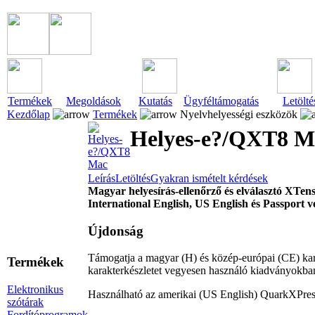
Termékek
Megoldások
Kutatás
Ügyféltámogatás
Letölté
Kezdőlap
Termékek
Nyelvhelyességi eszközök
Helyes-e?/QXT8 M
Leírás
Letöltés
Gyakran ismételt kérdések
Magyar helyesírás-ellenőrző és elválasztó XTe
International English, US English és Passport 
Újdonság
Támogatja a magyar (H) és közép-európai (CE) kara
Termékek
karakterkészletet vegyesen használó kiadványokban 
Elektronikus
Használható az amerikai (US English) QuarkXPress
szótárak
Fordítóprogramok