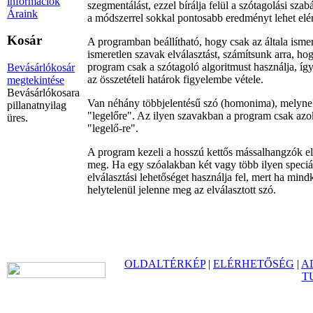
információk
szegmentálást, ezzel bírálja felül a szótagolási sza
Áraink
a módszerrel sokkal pontosabb eredményt lehet elérn
Kosár
A programban beállítható, hogy csak az általa isme
ismeretlen szavak elválasztást, számítsunk arra, ho
program csak a szótagoló algoritmust használja, íg
Bevásárlókosár
az összetételi határok figyelembe vétele.
megtekintése
Bevásárlókosara
Van néhány többjelentésű szó (homonima), melynek 
pillanatnyilag
"legelőre". Az ilyen szavakban a program csak azoko
üres.
"legelő-re".
A program kezeli a hosszú kettős mássalhangzók elvá
meg. Ha egy szóalakban két vagy több ilyen speciáli
elválasztási lehetőséget használja fel, mert ha mi
helytelenül jelenne meg az elválasztott szó.
OLDALTÉRKÉP
|
ELÉRHETŐSÉG
|
A
T