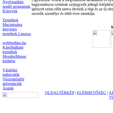
Nyelvtanítást
hagyományos szótárak szójegyzék jellegű felépítésé
segítő programok
igényeit szem előtt tartva ötvözik a régi és az új e
Könyvek
szerzők személye és több éves munkája.
Termékek
Macintoshra
M
Ingyenes
termékek Linuxra
webforditas.hu
Kipróbálható
termékek
MorphoMouse
letöltése
Vásárlási
tudnivalók
Viszonteladói
információk
Áraink
OLDALTÉRKÉP
|
ELÉRHETŐSÉG
|
A
T