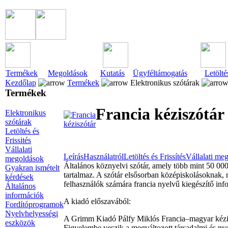
Termékek
Megoldások
Kutatás
Ügyféltámogatás
Letölté
Kezdőlap
Termékek
Elektronikus szótárak
Termékek
Francia kéziszótár
Elektronikus
szótárak
Letöltés és
Frissités
Vállalati
Leírás
Használatról
Letöltés és Frissítés
Vállalati me
megoldások
Általános köznyelvi szótár, amely több mint 50 000 
Gyakran ismételt
tartalmaz. A szótár elsősorban középiskolásoknak, 
kérdések
felhasználók számára francia nyelvű kiegészítő inf
Általános
információk
A kiadó előszavából:
Fordítóprogramok
Nyelvhelyességi
A Grimm Kiadó Pálfy Miklós Francia–magyar kéziszót
eszközök
Figyelembe veszik a megváltozott társadalmi és nye