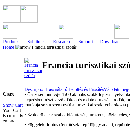
Products
Solutions
Research
Support
Downloads
Home
Francia turisztikai szótár
Francia turisztikai sz
Description
Használatról
Letöltés és Frissítés
Vállalati meg
Cart
• Összesen mintegy 4500 aktuális szakkifejezés nyelvenkén
képzésben részt vevő diákok és oktatók, utazási irodák, mu
munkája során szembesül a turisztikai szaknyelv okozta 
Show Cart
Your Cart
• Szakterületek: szabadidő, utazás, turizmus, közlekedés, sz
is currently
empty.
• Függelék: fontos rövidítések, repülőjegy adatai, repülőté