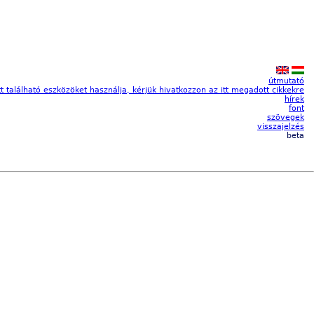
útmutató
tt található eszközöket használja, kérjük hivatkozzon az itt megadott cikkekre
hírek
font
szövegek
visszajelzés
beta