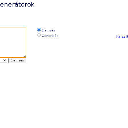
generátorok
Elemzés
Generálás
ha az i