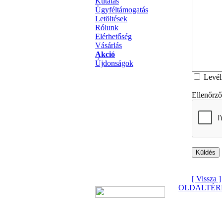
Kutatás
Ügyféltámogatás
Letöltések
Rólunk
Elérhetőség
Vásárlás
Akció
Újdonságok
Levél
Ellenőrz
[ Vissza ]
OLDALTÉR