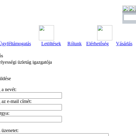
Ügyféltámogatás
Letöltések
Rólunk
Elérhetőség
Vásárlás
ós
lyességi üzletág igazgatója
üldése
a nevét:
az e-mail címét:
rgya:
z üzenetet: