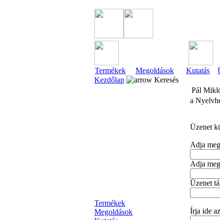
Termékek
Megoldások
Kutatás
Kezdőlap
Keresés
Pál Mikl
a Nyelvhe
Üzenet k
Adja meg 
Adja meg 
Üzenet tá
Termékek
Írja ide a
Megoldások