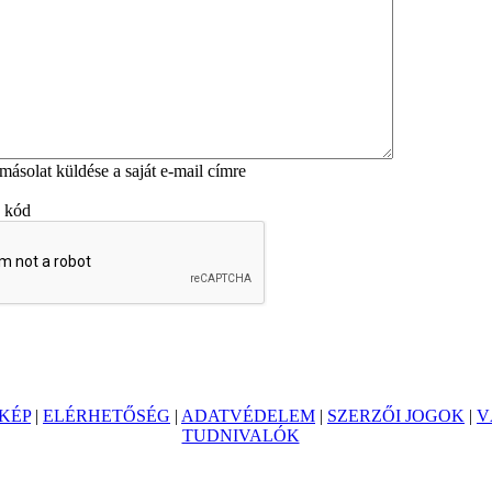
másolat küldése a saját e-mail címre
ő kód
KÉP
|
ELÉRHETŐSÉG
|
ADATVÉDELEM
|
SZERZŐI JOGOK
|
V
TUDNIVALÓK