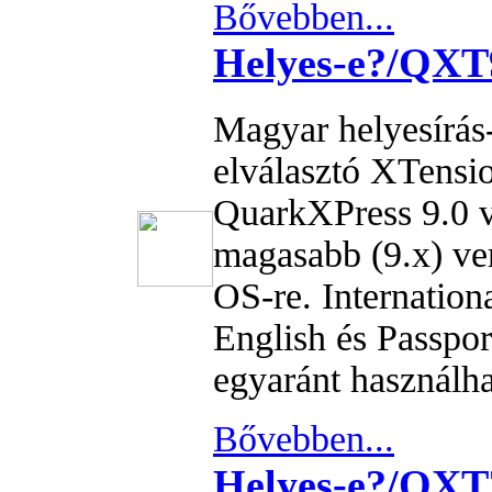
Bővebben...
Helyes-e?/QX
Magyar helyesírás-
elválasztó XTensi
QuarkXPress 9.0 
magasabb (9.x) ve
OS-re. Internation
English és Passpor
egyaránt használha
Bővebben...
Helyes-e?/QXT