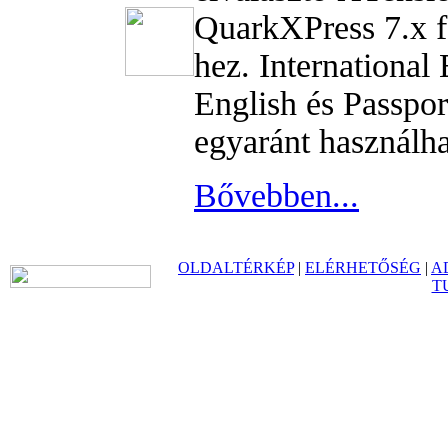
QuarkXPress 7.x 
hez. International
English és Passpor
egyaránt használha
Bővebben...
OLDALTÉRKÉP
|
ELÉRHETŐSÉG
|
A
T