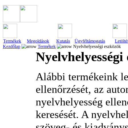
Termékek
Megoldások
Kutatás
Ügyféltámogatás
Letölté
Kezdőlap
Termékek
Nyelvhelyességi eszközök
Nyelvhelyességi
Alábbi termékeink le
ellenőrzését, az auto
nyelvhelyesség elle
keresését. A nyelvh
szöveg- és kiadvány