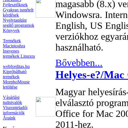
magasabb (8.x) ve
Fejlesztőknek
Gyakran ismételt
Windowsra. Intern
kérdések
Nyelvtanítást
English, US Englis
segítő programok
Könyvek
verziókhoz egyará
Termékek
használható.
Macintoshra
Ingyenes
termékek Linuxra
Bővebben...
webforditas.hu
Helyes-e?/Mac 
Kipróbálható
termékek
MorphoMouse
letöltése
Magyar helyesírás-
Vásárlási
elválasztó progra
tudnivalók
Viszonteladói
Office for Mac 20
információk
Áraink
2011-hez.