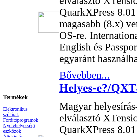
elválasztó XTensi
QuarkXPress 8.01
magasabb (8.x) ve
OS-re. Internation
English és Passpor
egyaránt használha
Bővebben...
Helyes-e?/QXT
Termékek
Magyar helyesírás-
Elektronikus
szótárak
elválasztó XTensi
Fordítóprogramok
Nyelvhelyességi
QuarkXPress 8.01
eszközök
Áttekintés