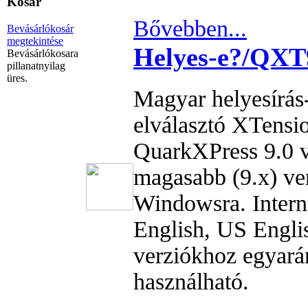
Kosár
Bővebben...
Bevásárlókosár
megtekintése
Helyes-e?/QXT
Bevásárlókosara
pillanatnyilag
üres.
Magyar helyesírás-
elválasztó XTensi
QuarkXPress 9.0 
magasabb (9.x) ve
Windowsra. Intern
English, US Englis
verziókhoz egyará
használható.