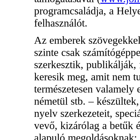
programcsaládja, a Helyes
felhasználót.
Az emberek szövegekkel
szinte csak számítógéppel
szerkesztik, publikálják,
keresik meg, amit nem t
természetesen valamely 
németül stb. – készültek,
nyelv szerkezeteit, speci
vevő, kizárólag a betűk 
alapuló megoldásoknak: 