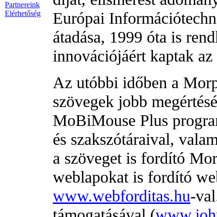
Partnereink
Európai Információtechno
Elérhetőség
átadása, 1999 óta is re
innovációjáért kaptak az
Az utóbbi időben a Morp
szövegek jobb megértését
MoBiMouse Plus program
és szakszótáraival, val
a szöveget is fordító M
weblapokat is fordító we
www.webforditas.hu
-val
támogatásával (
www.joh