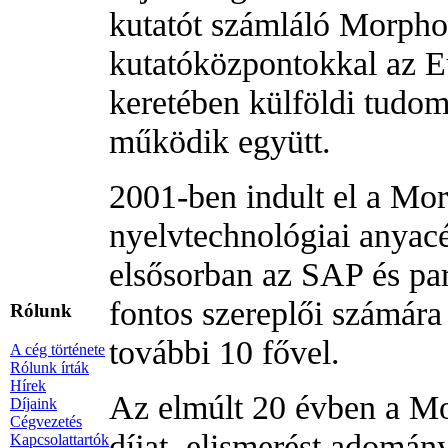
kutatót számláló Morph
kutatóközpontokkal az Eu
keretében külföldi tudo
működik együtt.
2001-ben indult el a Mo
nyelvtechnológiai anyacé
elsősorban az SAP és par
fontos szereplői számára
Rólunk
további 10 fővel.
A cég története
Rólunk írták
Hírek
Az elmúlt 20 évben a M
Díjaink
Cégvezetés
díjat, elismerést adomán
Kapcsolattartók