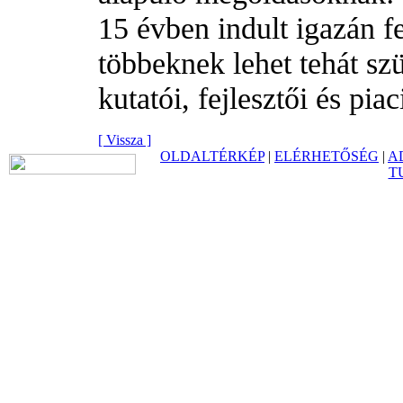
15 évben indult igazán f
többeknek lehet tehát s
kutatói, fejlesztői és piac
[ Vissza ]
OLDALTÉRKÉP
|
ELÉRHETŐSÉG
|
A
T