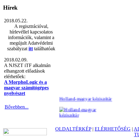
Hírek
2018.05.22.
A regisztrációval,
hírlevéllel kapcsolatos
információk, valamint a
megújult Adatvédelmi
szabályzat
itt
találhatóak
2018.02.09.
A NJSZT iTF alkalmán
elhangzott előadások
elérhetőek:
A MorphoLogic és a
magyar számítógépes
nyelvészet
Holland-magyar kéziszótár
Bővebben...
OLDALTÉRKÉP
|
ELÉRHETŐSÉG
|
A
T