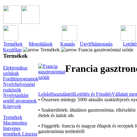
Termékek
Megoldások
Kutatás
Ügyféltámogatás
Letölté
Kezdőlap
Termékek
Francia gasztronómiai szótár
Termékek
Francia gasztron
Elektronikus
szótárak
Fordítóprogramok
Nyelvhelyességi
eszközök
Leírás
Használatról
Letöltés és Frissítés
Vállalati me
Nyelvtanítást
• Összesen mintegy 5000 aktuális szakkifejezés nye
segítő programok
Könyvek
• Szakterületek: általános gasztronómia, elkészítés
ételek és italok stb.
Termékek
Macintoshra
• Függelék: francia és magyar étlapok és receptek f
Ingyenes
gasztronómia területéről
termékek Linuxra