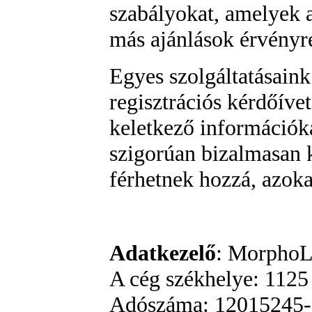
szabályokat, amelyek 
más ajánlások érvényre
Egyes szolgáltatásain
regisztrációs kérdőívet
keletkező információka
szigorúan bizalmasan 
férhetnek hozzá, azok
Adatkezelő
: MorphoL
A cég székhelye: 1125
Adószáma: 12015245-