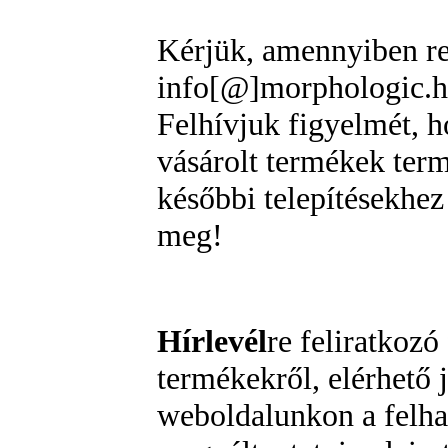
Kérjük, amennyiben reg
info[@]morphologic.hu
Felhívjuk figyelmét, 
vásárolt termékek term
későbbi telepítésekhez
meg!
Hírlevél
re feliratkozó
termékekről, elérhető j
weboldalunkon a felhas