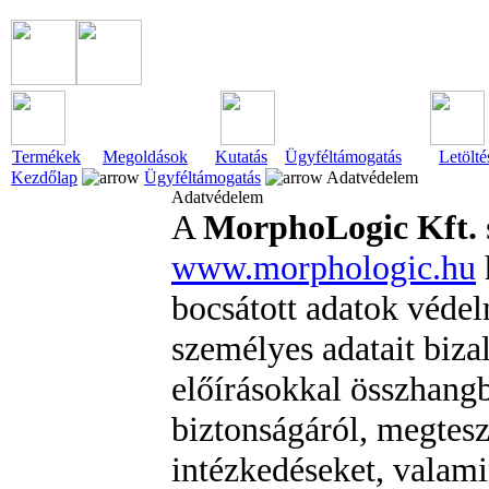
Termékek
Megoldások
Kutatás
Ügyféltámogatás
Letölté
Kezdőlap
Ügyféltámogatás
Adatvédelem
Adatvédelem
A
MorphoLogic Kft.
www.morphologic.hu
bocsátott adatok véde
személyes adatait biza
előírásokkal összhang
biztonságáról, megtesz
intézkedéseket, valamin