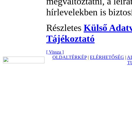
megváltoztatni, a leira
hírlevelekben is biztos
Részletes
Külső Adatv
Tájékoztató
[ Vissza ]
OLDALTÉRKÉP
|
ELÉRHETŐSÉG
|
A
T