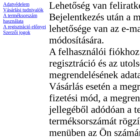
Lehetőség van feliratk
Adatvédelem
Vásárlási tudnivalók
Bejelentkezés után a 
A terméksorszám
használata
lehetősége van az e-m
A regisztráció előnyei
Szerzői jogok
módosítására.
A felhasználói fiókhoz
regisztráció és az uto
megrendelésének adatai
Vásárlás esetén a megr
fizetési mód, a megren
jellegéből adódóan a 
terméksorszámát rögzít
menüben az Ön számára