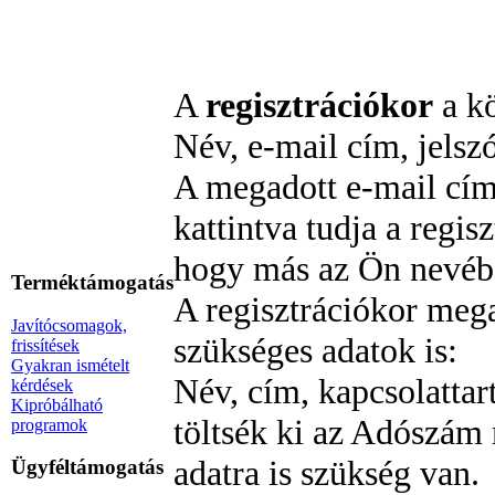
A
regisztrációkor
a kö
Név, e-mail cím, jelszó
A megadott e-mail címr
kattintva tudja a regis
hogy más az Ön nevébe
Terméktámogatás
A regisztrációkor meg
Javítócsomagok,
szükséges adatok is:
frissítések
Gyakran ismételt
Név, cím, kapcsolattar
kérdések
Kipróbálható
töltsék ki az Adószám 
programok
adatra is szükség van.
Ügyféltámogatás