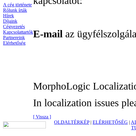
kapcsolatot:
A cég története
Rólunk írták
Hírek
Díjaink
Cégvezetés
E-mail
az ügyfélszolgál
Kapcsolattartók
Partnereink
Elérhetőség
MorphoLogic Localizati
In localization issues pl
[ Vissza ]
OLDALTÉRKÉP
|
ELÉRHETŐSÉG
|
A
T