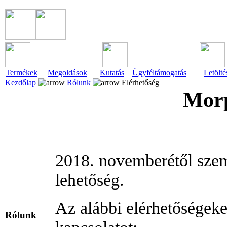
Termékek
Megoldások
Kutatás
Ügyféltámogatás
Letölté
Kezdőlap
Rólunk
Elérhetőség
Morp
2018. novemberétől szem
lehetőség.
Az alábbi elérhetőségeke
Rólunk