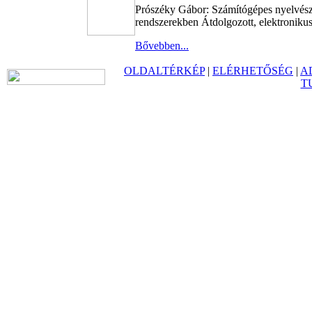
Prószéky Gábor: Számítógépes nyelvésze
rendszerekben Átdolgozott, elektroniku
Bővebben...
OLDALTÉRKÉP
|
ELÉRHETŐSÉG
|
A
T