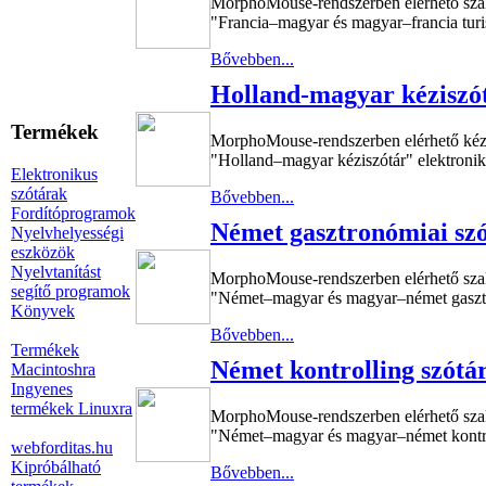
MorphoMouse-rendszerben elérhető sza
"Francia–magyar és magyar–francia turis
Bővebben...
Holland-magyar kéziszó
Termékek
MorphoMouse-rendszerben elérhető kéz
"Holland–magyar kéziszótár" elektroniku
Elektronikus
szótárak
Bővebben...
Fordítóprogramok
Német gasztronómiai sz
Nyelvhelyességi
eszközök
Nyelvtanítást
MorphoMouse-rendszerben elérhető sza
segítő programok
"Német–magyar és magyar–német gasztro
Könyvek
Bővebben...
Termékek
Német kontrolling szótá
Macintoshra
Ingyenes
termékek Linuxra
MorphoMouse-rendszerben elérhető sza
"Német–magyar és magyar–német kontroll
webforditas.hu
Kipróbálható
Bővebben...