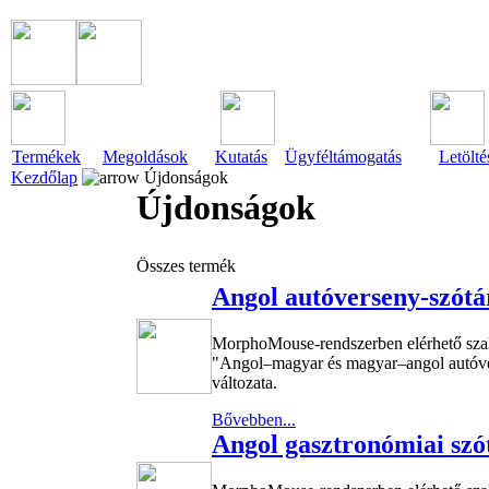
Termékek
Megoldások
Kutatás
Ügyféltámogatás
Letölté
Kezdőlap
Újdonságok
Újdonságok
Összes termék
Angol autóverseny-szótá
MorphoMouse-rendszerben elérhető sza
"Angol–magyar és magyar–angol autóvers
változata.
Bővebben...
Angol gasztronómiai szó