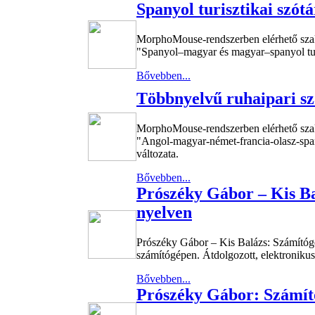
Spanyol turisztikai szótá
MorphoMouse-rendszerben elérhető sza
"Spanyol–magyar és magyar–spanyol turis
Bővebben...
Többnyelvű ruhaipari sz
MorphoMouse-rendszerben elérhető sza
"Angol-magyar-német-francia-olasz-span
változata.
Bővebben...
Prószéky Gábor – Kis B
nyelven
Prószéky Gábor – Kis Balázs: Számítógé
számítógépen. Átdolgozott, elektronikus
Bővebben...
Prószéky Gábor: Számít