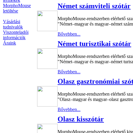
termékek
Német számviteli szótár
MorphoMouse
letöltése
MorphoMouse-rendszerben elérhető sza
Vásárlási
"Német–magyar és magyar–német számvite
tudnivalók
Viszonteladói
Bővebben...
információk
Német turisztikai szótár
Áraink
MorphoMouse-rendszerben elérhető sza
"Német–magyar és magyar–német turiszti
Bővebben...
Olasz gasztronómiai szó
MorphoMouse-rendszerben elérhető sza
"Olasz–magyar és magyar–olasz gasztron
Bővebben...
Olasz kisszótár
MorphoMouse-rendszerben elérhető kis