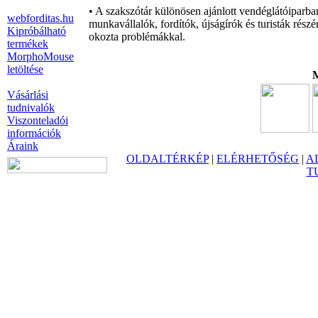
• A szakszótár különösen ajánlott vendéglátóiparba
webforditas.hu
munkavállalók, fordítók, újságírók és turisták rés
Kipróbálható
okozta problémákkal.
termékek
MorphoMouse
letöltése
M
Vásárlási
tudnivalók
Viszonteladói
információk
Áraink
OLDALTÉRKÉP
|
ELÉRHETŐSÉG
|
A
T