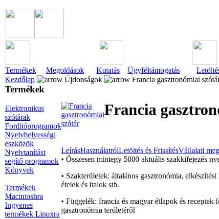
Termékek
Megoldások
Kutatás
Ügyféltámogatás
Letölté
Kezdőlap
Újdonságok
Francia gasztronómiai szótá
Termékek
Francia gasztron
Elektronikus
szótárak
Fordítóprogramok
Nyelvhelyességi
eszközök
Leírás
Használatról
Letöltés és Frissítés
Vállalati me
Nyelvtanítást
• Összesen mintegy 5000 aktuális szakkifejezés nye
segítő programok
Könyvek
• Szakterületek: általános gasztronómia, elkészítés
ételek és italok stb.
Termékek
Macintoshra
• Függelék: francia és magyar étlapok és receptek f
Ingyenes
gasztronómia területéről
termékek Linuxra