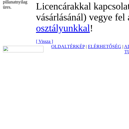
pillanatnyilag
Licencárakkal kapcsola
üres.
vásárlásánál) vegye fel
osztályunkkal
!
[ Vissza ]
OLDALTÉRKÉP
|
ELÉRHETŐSÉG
|
A
T