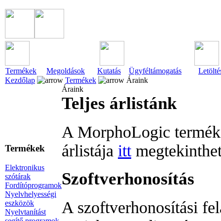
Termékek
Megoldások
Kutatás
Ügyféltámogatás
Letölté
Kezdőlap
Termékek
Áraink
Áraink
Teljes árlistánk
A MorphoLogic terméke
árlistája
itt
megtekinthet
Termékek
Elektronikus
Szoftverhonosítás
szótárak
Fordítóprogramok
Nyelvhelyességi
A szoftverhonosítási f
eszközök
Nyelvtanítást
segítő programok