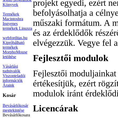
projekt egyedi, ezért n
Könyvek
befolyásolhatja a célnye
Termékek
Macintoshra
műszaki formátum. A me
Ingyenes
termékek Linuxra
és az érdeklődők részér
webforditas.hu
elvégezzük. Vegye fel 
Kipróbálható
termékek
MorphoMouse
Fejlesztői modulok
letöltése
Vásárlási
Fejlesztői moduljainkat
tudnivalók
Viszonteladói
információk
értékesítjük, ezért rögz
Áraink
modulok iránt érdeklődi
Kosár
Bevásárlókosár
Licencárak
megtekintése
Bevásárlókosara