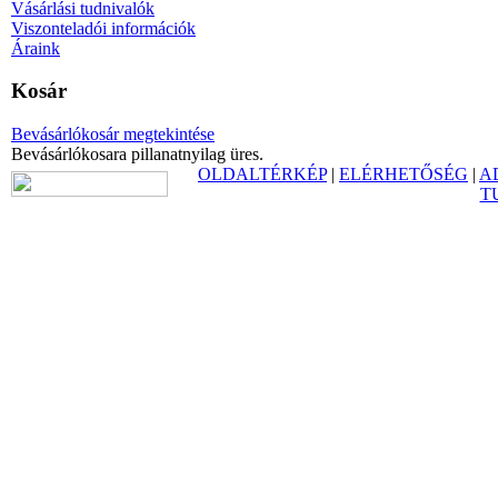
Vásárlási tudnivalók
Viszonteladói információk
Áraink
Kosár
Bevásárlókosár megtekintése
Bevásárlókosara pillanatnyilag üres.
OLDALTÉRKÉP
|
ELÉRHETŐSÉG
|
A
T