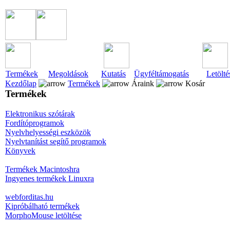
Termékek
Megoldások
Kutatás
Ügyféltámogatás
Letölté
Kezdőlap
Termékek
Áraink
Kosár
Termékek
Elektronikus szótárak
Fordítóprogramok
Nyelvhelyességi eszközök
Nyelvtanítást segítő programok
Könyvek
Termékek Macintoshra
Ingyenes termékek Linuxra
webforditas.hu
Kipróbálható termékek
MorphoMouse letöltése