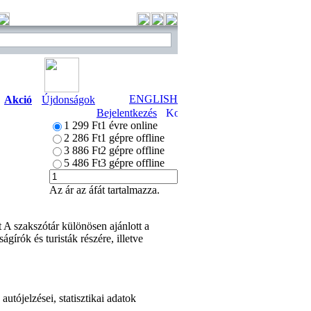
ENGLISH
Akció
Újdonságok
Bejelentkezés
1 299 Ft
1 évre online
2 286 Ft
1 gépre offline
3 886 Ft
2 gépre offline
5 486 Ft
3 gépre offline
Az ár az áfát tartalmazza.
 A szakszótár különösen ajánlott a
gírók és turisták részére, illetve
utójelzései, statisztikai adatok