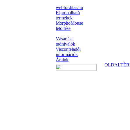
webforditas.hu
Kipróbálható
termékek
MorphoMouse
letöltése
Vásárlási
tudnivalók
Viszonteladói
információk
Áraink
OLDALTÉR