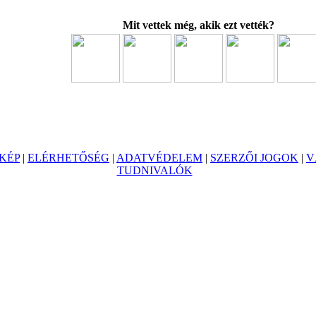
Mit vettek még, akik ezt vették?
KÉP
|
ELÉRHETŐSÉG
|
ADATVÉDELEM
|
SZERZŐI JOGOK
|
V
TUDNIVALÓK