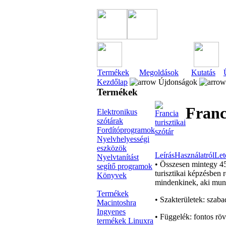
Termékek
Megoldások
Kutatás
Kezdőlap
Újdonságok
Termékek
Franc
Elektronikus
szótárak
Fordítóprogramok
Nyelvhelyességi
eszközök
Leírás
Használatról
Let
Nyelvtanítást
• Összesen mintegy 450
segítő programok
turisztikai képzésben r
Könyvek
mindenkinek, aki munk
Termékek
• Szakterületek: szabad
Macintoshra
Ingyenes
• Függelék: fontos röv
termékek Linuxra