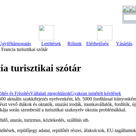
Ügyféltámogatás
Letöltések
Rólunk
Elérhetőség
Vásárlás
Francia turisztikai szótár
ia turisztikai szótár
öltés és Frissítés
Vállalati megoldások
Gyakran ismételt kérdések
0 aktuális szakkifejezés nyelvenként, kb. 5000 fordítással irányonként
észt vevő diákok és oktatók, utazási irodák, munkavállalók, fordítók, újsá
ája során szembesül a turisztikai szaknyelv okozta problémákkal.
idő, utazás, turizmus, közlekedés, szállítás stb.
idítések, repülőjegy adatai, repülőtér részei, áfakulcsok, EU-tagállamok a