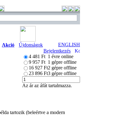
ENGLISH
Akció
Újdonságok
Bejelentkezés
4 481 Ft
1 évre online
9 957 Ft
1 gépre offline
16 927 Ft
2 gépre offline
23 896 Ft
3 gépre offline
Az ár az áfát tartalmazza.
élda tartozik (beleértve a modern