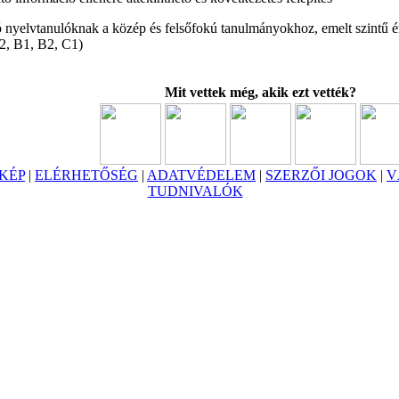
ó nyelvtanulóknak a közép és felsőfokú tanulmányokhoz, emelt szintű ére
2, B1, B2, C1)
Mit vettek még, akik ezt vették?
KÉP
|
ELÉRHETŐSÉG
|
ADATVÉDELEM
|
SZERZŐI JOGOK
|
V
TUDNIVALÓK