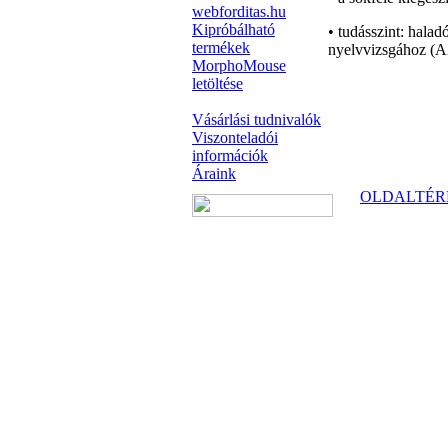
webforditas.hu
Kipróbálható
• tudásszint: halad
termékek
nyelvvizsgához (A
MorphoMouse
letöltése
Vásárlási tudnivalók
Viszonteladói
információk
Áraink
OLDALTÉR