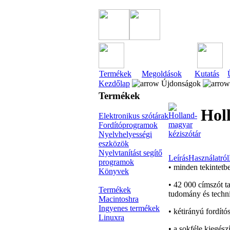
Termékek
Megoldások
Kutatás
Kezdőlap
Újdonságok
Termékek
Hol
Elektronikus szótárak
Fordítóprogramok
Nyelvhelyességi
eszközök
Nyelvtanítást segítő
Leírás
Használatról
programok
• minden tekintetb
Könyvek
• 42 000 címszót t
Termékek
tudomány és techni
Macintoshra
Ingyenes termékek
• kétirányú fordító
Linuxra
• a sokféle kiegész