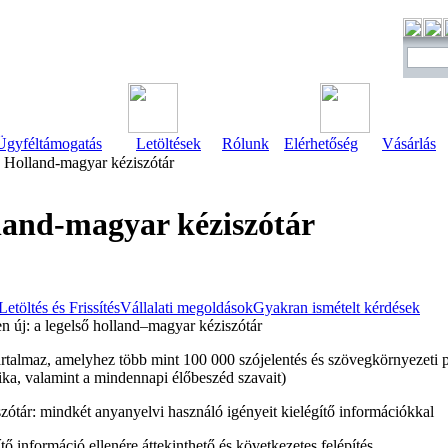
Ügyféltámogatás
Letöltések
Rólunk
Elérhetőség
Vásárlás
Holland-magyar kéziszótár
land-magyar kéziszótár
Letöltés és Frissítés
Vállalati megoldások
Gyakran ismételt kérdések
en új: a legelső holland–magyar kéziszótár
artalmaz, amelyhez több mint 100 000 szójelentés és szövegkörnyezeti p
ka, valamint a mindennapi élőbeszéd szavait)
szótár: mindkét anyanyelvi használó igényeit kielégítő információkkal
ítő információ ellenére áttekinthető és következetes felépítés