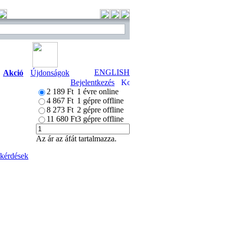
ENGLISH
Akció
Újdonságok
Bejelentkezés
2 189 Ft
1 évre online
4 867 Ft
1 gépre offline
8 273 Ft
2 gépre offline
11 680 Ft
3 gépre offline
Az ár az áfát tartalmazza.
 kérdések