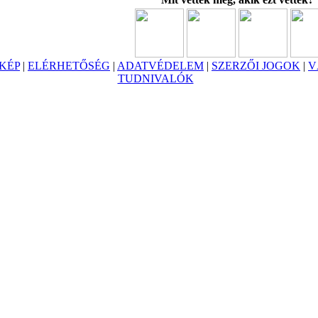
KÉP
|
ELÉRHETŐSÉG
|
ADATVÉDELEM
|
SZERZŐI JOGOK
|
V
TUDNIVALÓK