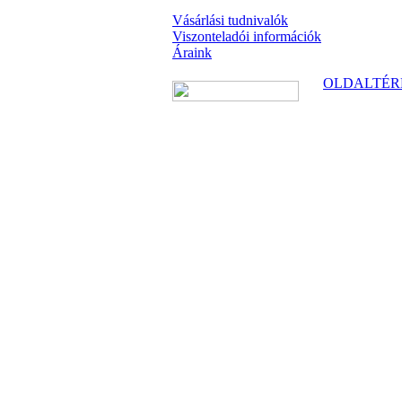
Vásárlási tudnivalók
Viszonteladói információk
Áraink
OLDALTÉR