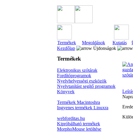
Termékek
Megoldások
Kutatás
Kezdőlap
Újdonságok
Termékek
Elektronikus szótárak
Fordítóprogramok
Nyelvhelyességi eszközök
Nyelvtanítást segítő programok
Leírá
Könyvek
Napra
Termékek Macintoshra
Erede
Ingyenes termékek Linuxra
Külön
webforditas.hu
Kipróbálható termékek
MorphoMouse letöltése