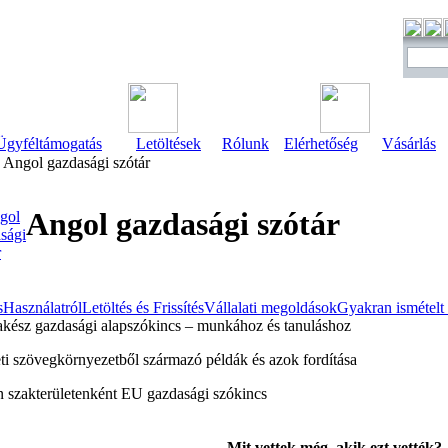
Ügyféltámogatás
Letöltések
Rólunk
Elérhetőség
Vásárlás
Angol gazdasági szótár
Angol gazdasági szótár
s
Használatról
Letöltés és Frissítés
Vállalati megoldások
Gyakran ismételt
kész gazdasági alapszókincs – munkához és tanuláshoz
ti szövegkörnyezetből származó példák és azok fordítása
 szakterületenként EU gazdasági szókincs
Mit vettek még, akik ezt vették?