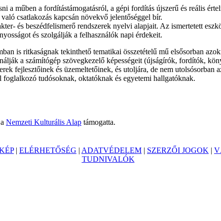
sni a műben a fordítástámogatásról, a gépi fordítás újszerű és reális ért
való csatlakozás kapcsán növekvő jelentőséggel bír.
akter- és beszédfelismerő rendszerek nyelvi alapjait. Az ismertetett eszk
yosságot és szolgálják a felhasználók napi érdekeit.
ban is ritkaságnak tekinthető tematikai összetételű mű elsősorban azo
ználják a számítógép szövegkezelő képességeit (újságírók, fordítók, kö
rek fejlesztőinek és üzemeltetőinek, és utoljára, de nem utolsósorban a
 foglalkozó tudósoknak, oktatóknak és egyetemi hallgatóknak.
 a
Nemzeti Kulturális Alap
támogatta.
KÉP
|
ELÉRHETŐSÉG
|
ADATVÉDELEM
|
SZERZŐI JOGOK
|
V
TUDNIVALÓK