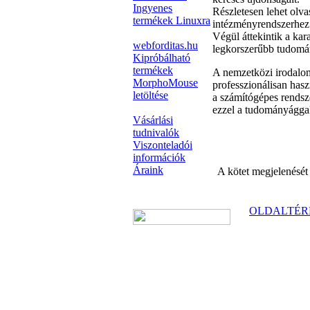
Ingyenes
Részletesen lehet olva
termékek Linuxra
intézményrendszerhez 
Végül áttekintik a kar
webforditas.hu
legkorszerűbb tudomán
Kipróbálható
termékek
A nemzetközi irodalom
MorphoMouse
professzionálisan has
letöltése
a számítógépes rendsze
ezzel a tudományággal
Vásárlási
tudnivalók
Viszonteladói
információk
Áraink
A kötet megjelenését
OLDALTÉR