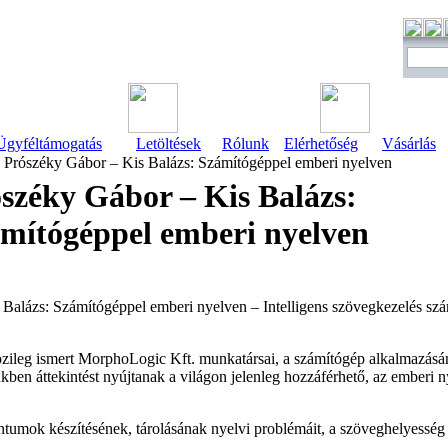
Ügyféltámogatás
Letöltések
Rólunk
Elérhetőség
Vásárlás
Prószéky Gábor – Kis Balázs: Számítógéppel emberi nyelven
széky Gábor – Kis Balázs:
mítógéppel emberi nyelven
Balázs: Számítógéppel emberi nyelven – Intelligens szövegkezelés sz
zileg ismert MorphoLogic Kft. munkatársai, a számítógép alkalmazásá
ben áttekintést nyújtanak a világon jelenleg hozzáférhető, az emberi 
umok készítésének, tárolásának nyelvi problémáit, a szöveghelyesség 