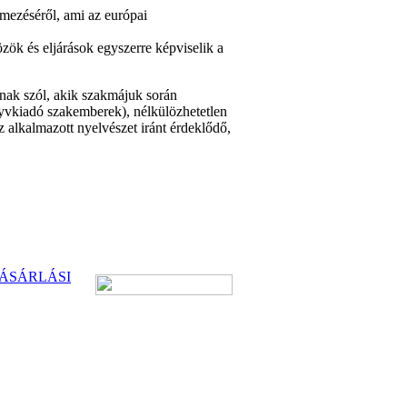
elmezéséről, ami az európai
özök és eljárások egyszerre képviselik a
knak szól, akik szakmájuk során
nyvkiadó szakemberek), nélkülözhetetlen
z alkalmazott nyelvészet iránt érdeklődő,
ÁSÁRLÁSI