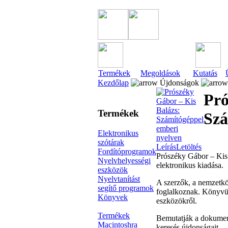
Termékek
Megoldások
Kutatás
Kezdőlap
Újdonságok
Pró
Termékek
Szá
Elektronikus
szótárak
Leírás
Letöltés
Fordítóprogramok
Prószéky Gábor – Kis 
Nyelvhelyességi
elektronikus kiadása.
eszközök
Nyelvtanítást
A szerzők, a nemzetkö
segítő programok
foglalkoznak. Könyvük
Könyvek
eszközökről.
Termékek
Bemutatják a dokument
Macintoshra
keresés újdonságait.