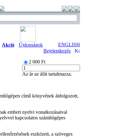
ENGLISH
Akció
Újdonságok
Bejelentkezés
2 000 Ft
Az ár az áfát tartalmazza.
ámítógépen című könyvének átdolgozott,
nak emberi nyelvi vonatkozásaival
nyelvvel kapcsolatos számítógépes
ellenőrzésének eszközeit, a szöveges