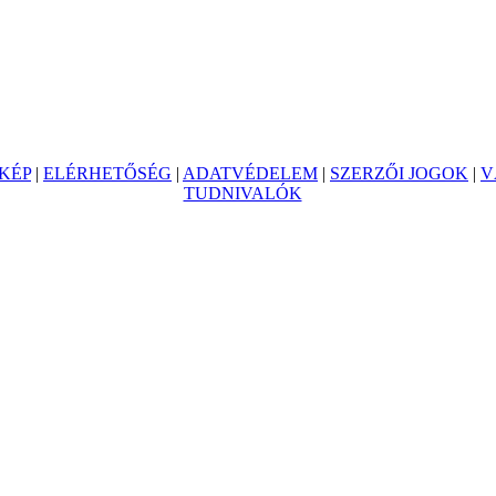
KÉP
|
ELÉRHETŐSÉG
|
ADATVÉDELEM
|
SZERZŐI JOGOK
|
V
TUDNIVALÓK