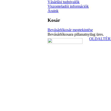
Vásárlási tudnivalók
Viszonteladói információk
Áraink
Kosár
Bevásárlókosár megtekintése
Bevásárlókosara pillanatnyilag üres.
OLDALTÉR