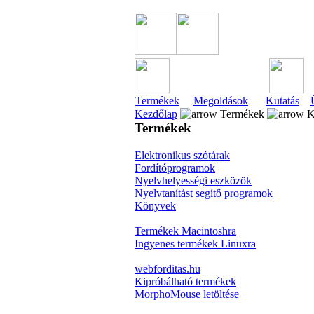
Termékek
Megoldások
Kutatás
Kezdőlap
Termékek
K
Termékek
Elektronikus szótárak
Fordítóprogramok
Nyelvhelyességi eszközök
Nyelvtanítást segítő programok
Könyvek
Termékek Macintoshra
Ingyenes termékek Linuxra
webforditas.hu
Kipróbálható termékek
MorphoMouse letöltése