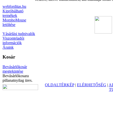
webforditas.hu
Kipróbálható
termékek
MorphoMouse
letöltése
Vásárlási tudnivalók
Viszonteladói
információk
Áraink
Kosár
Bevásárlókosár
megtekintése
Bevásárlókosara
pillanatnyilag üres.
OLDALTÉRKÉP
|
ELÉRHETŐSÉG
|
A
T