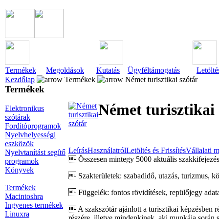
Termékek
Megoldások
Kutatás
Ügyféltámogatás
Letölté
Kezdőlap
Termékek
Német turisztikai szótár
Termékek
Német turisztikai 
Elektronikus
szótárak
Fordítóprogramok
Nyelvhelyességi
eszközök
Leírás
Használatról
Letöltés és Frissítés
Vállalati 
Nyelvtanítást segítő
 Összesen mintegy 5000 aktuális szakkifejezés 
programok
Könyvek
 Szakterületek: szabadidő, utazás, turizmus, köz
Termékek
 Függelék: fontos rövidítések, repülőjegy adatai
Macintoshra
Ingyenes termékek
 A szakszótár ajánlott a turisztikai képzésben r
Linuxra
részére, illetve mindenkinek, aki munkája során 