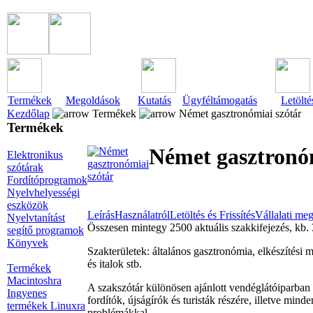
Termékek
Megoldások
Kutatás
Ügyféltámogatás
Letölté
Kezdőlap
Termékek
Német gasztronómiai szótár
Termékek
Német gasztronóm
Elektronikus
szótárak
Fordítóprogramok
Nyelvhelyességi
eszközök
Leírás
Használatról
Letöltés és Frissítés
Vállalati me
Nyelvtanítást
Összesen mintegy 2500 aktuális szakkifejezés, kb. 
segítő programok
Könyvek
Szakterületek: általános gasztronómia, elkészítési 
és italok stb.
Termékek
Macintoshra
A szakszótár különösen ajánlott vendéglátóiparban
Ingyenes
fordítók, újságírók és turisták részére, illetve mi
termékek Linuxra
problémákkal.