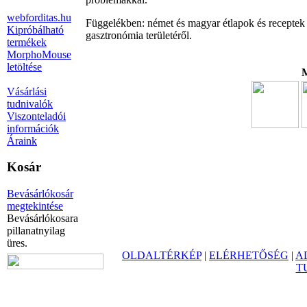
webforditas.hu
Függelékben: német és magyar étlapok és receptek f
Kipróbálható
gasztronómia területéről.
termékek
MorphoMouse
letöltése
M
Vásárlási
tudnivalók
Viszonteladói
információk
Áraink
Kosár
Bevásárlókosár
megtekintése
Bevásárlókosara
pillanatnyilag
üres.
OLDALTÉRKÉP
|
ELÉRHETŐSÉG
|
A
T