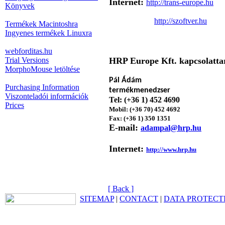
Internet:
htt
p://trans-europe.hu
Könyvek
ht
tp://szoftver.hu
Termékek Macintoshra
Ingyenes termékek Linuxra
webforditas.hu
Trial Versions
HRP Europe Kft. kapcsolatta
MorphoMouse letöltése
P
ál Ádám
Purchasing Information
termékmenedzser
Viszonteladói információk
Tel: (+36 1) 452 4690
Prices
Mobil: (+36 70) 452 4692
Fax: (+36 1) 350 1351
E-mail:
adampal@hrp.hu
Internet:
http://www.hrp.hu
[ Back ]
SITEMAP
|
CONTACT
|
DATA PROTECT