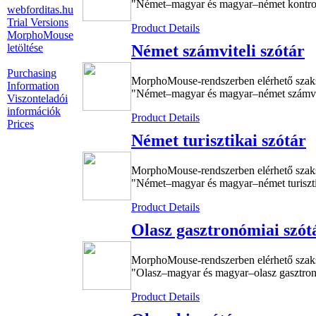
"Német–magyar és magyar–német kontrolli
webforditas.hu
Trial Versions
Product Details
MorphoMouse
letöltése
Német számviteli szótár
Purchasing
MorphoMouse-rendszerben elérhető szak
Information
"Német–magyar és magyar–német számvitel
Viszonteladói
információk
Product Details
Prices
Német turisztikai szótár
MorphoMouse-rendszerben elérhető szak
"Német–magyar és magyar–német turisztik
Product Details
Olasz gasztronómiai szót
MorphoMouse-rendszerben elérhető szak
"Olasz–magyar és magyar–olasz gasztronó
Product Details