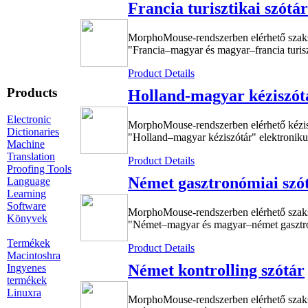
Francia turisztikai szótár
MorphoMouse-rendszerben elérhető szak
"Francia–magyar és magyar–francia turiszt
Product Details
Products
Holland-magyar kéziszót
Electronic
MorphoMouse-rendszerben elérhető kézi
Dictionaries
"Holland–magyar kéziszótár" elektronikus
Machine
Translation
Product Details
Proofing Tools
Német gasztronómiai szó
Language
Learning
Software
MorphoMouse-rendszerben elérhető szak
Könyvek
"Német–magyar és magyar–német gasztron
Termékek
Product Details
Macintoshra
Német kontrolling szótár
Ingyenes
termékek
Linuxra
MorphoMouse-rendszerben elérhető szak