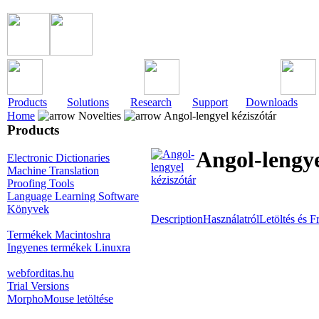
Products
Solutions
Research
Support
Downloads
Home
Novelties
Angol-lengyel kéziszótár
Products
Angol-lengye
Electronic Dictionaries
Machine Translation
Proofing Tools
Language Learning Software
Könyvek
Description
Használatról
Letöltés és Fr
Termékek Macintoshra
Ingyenes termékek Linuxra
webforditas.hu
Trial Versions
MorphoMouse letöltése