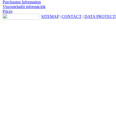
Purchasing Information
Viszonteladói információk
Prices
SITEMAP
|
CONTACT
|
DATA PROTECT