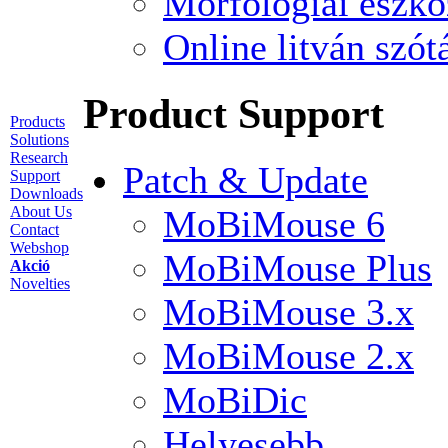
Morfológiai eszkö
Online litván szót
Product Support
Products
Solutions
Research
Patch & Update
Support
Downloads
MoBiMouse 6
About Us
Contact
Webshop
MoBiMouse Plus
Akció
Novelties
MoBiMouse 3.x
MoBiMouse 2.x
MoBiDic
Helyesebb