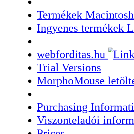
Termékek Macintosh
Ingyenes termékek L
webforditas.hu
Trial Versions
MorphoMouse letölt
Purchasing Informat
Viszonteladói infor
Prices