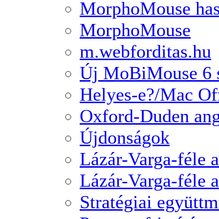
MorphoMouse hasz
MorphoMouse
m.webforditas.hu
Új MoBiMouse 6 s
Helyes-e?/Mac Of
Oxford-Duden ang
Újdonságok
Lázár-Varga-féle a
Lázár-Varga-féle 
Stratégiai együtt