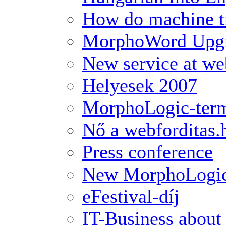
How do machine t
MorphoWord Upg
New service at we
Helyesek 2007
MorphoLogic-term
Nő a webforditas.h
Press conference
New MorphoLogic
eFestival-díj
IT-Business about 