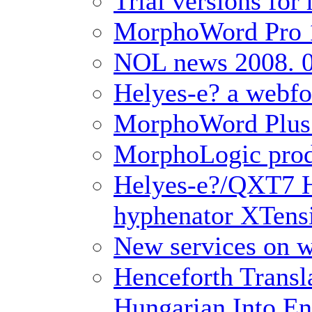
Trial versions for
MorphoWord Pro 1
NOL news 2008. 0
Helyes-e? a webfo
MorphoWord Plus 
MorphoLogic prod
Helyes-e?/QXT7 H
hyphenator XTensi
New services on we
Henceforth Trans
Hungarian Into En