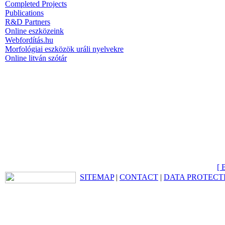
Completed Projects
Publications
R&D Partners
Online eszközeink
Webfordítás.hu
Morfológiai eszközök uráli nyelvekre
Online litván szótár
[ 
SITEMAP
|
CONTACT
|
DATA PROTECT