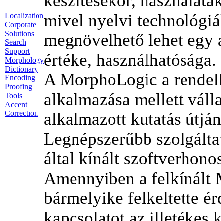
készítésekor, használatak
mivel nyelvi technológiá
Localization
Corporate
Solutions
megnövelhető lehet egy a
Search
Support
értéke, használhatósága.
Morphology
Dictionary
A MorphoLogic a rendelk
Encoding
Proofing
alkalmazása mellett váll
Tools
Accent
Correction
alkalmazott kutatás útján
Legnépszerűbb szolgált
által kínált szoftverhonos
Amennyiben a felkínált
bármelyike felkeltette ér
kapcsolatot az illetékes 