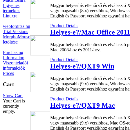
Macintoshra
Ingyenes
Magyar helyesírás-ellenőrző és elválasztó
termékek
vagy magasabb (8.x) verzióhoz, Windowsra.
Linuxra
English és Passport verziókhoz egyaránt ha
Product Details
webforditas.hu
Helyes-e?/Mac Office 201
Trial Versions
MorphoMouse
letöltése
Magyar helyesírás-ellenőrző és elválasztó 
Mac 2008-hoz és 2011-hez.
Purchasing
Information
Product Details
Viszonteladói
Helyes-e?/QXT9 Win
információk
Prices
Magyar helyesírás-ellenőrző és elválasztó
vagy magasabb (9.x) verzióhoz, Windowsra.
Cart
English és Passport verziókhoz egyaránt ha
Show Cart
Product Details
Your Cart is
Helyes-e?/QXT9 Mac
currently
empty.
Magyar helyesírás-ellenőrző és elválasztó
vagy magasabb (9.x) verzióhoz, Mac OS-re.
English és Passport verziókhoz egyaránt ha