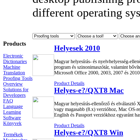
different operating sy
Products
Helyesek 2010
Electronic
Dictionaries
Magyar helyesírás- és nyelvhelyesség-ellen
Machine
program és szinonimaszótár, valamint bővítet
Translation
Microsoft Office 2000, 2003, 2007 és 2010
Proofing Tools
Product Details
Overview
Helyes-e?/QXT8 Mac
Solutions for
Developers
FAQ
Magyar helyesírás-ellenőrző és elválasztó
Language
vagy magasabb (8.x) verzióhoz, Mac OS-re.
Learning
English és Passport verziókhoz egyaránt ha
Software
Könyvek
Product Details
Helyes-e?/QXT8 Win
Termékek