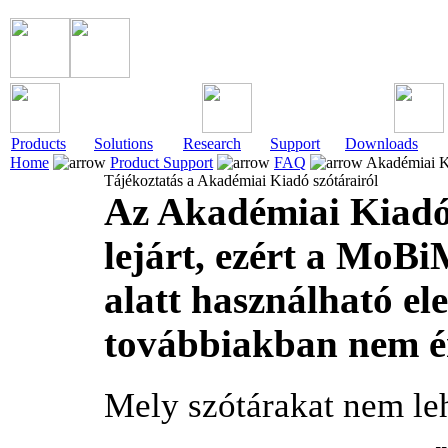
Products
Solutions
Research
Support
Downloads
Home
Product Support
FAQ
Akadémiai Ki
Tájékoztatás a Akadémiai Kiadó szótárairól
Az Akadémiai Kiadó
lejárt, ezért a MoB
alatt használható el
továbbiakban nem ér
Mely szótárakat nem le