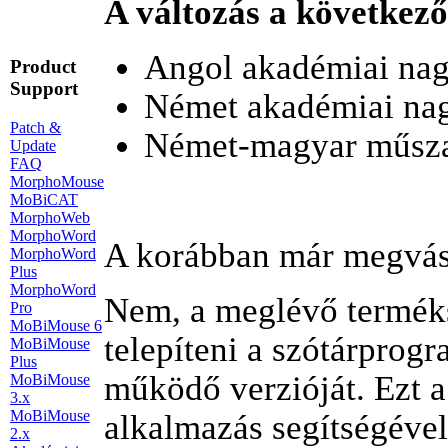
A változás a következő
Angol akadémiai nag
Product
Support
Német akadémiai nag
Patch &
Német-magyar műsza
Update
FAQ
MorphoMouse
MoBiCAT
MorphoWeb
MorphoWord
A korábban már megvásár
MorphoWord
Plus
MorphoWord
Nem, a meglévő terméks
Pro
MoBiMouse 6
telepíteni a szótárprog
MoBiMouse
Plus
működő verzióját. Ezt 
MoBiMouse
3.x
MoBiMouse
alkalmazás segítségével 
2.x