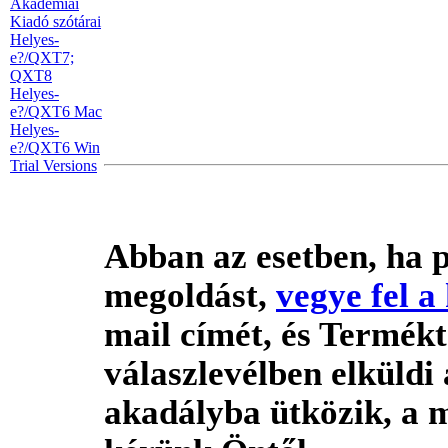
Akadémiai
Kiadó szótárai
Helyes-
e?/QXT7;
QXT8
Helyes-
e?/QXT6 Mac
Helyes-
e?/QXT6 Win
Trial Versions
Abban az esetben, ha 
megoldást,
vegye fel a
mail címét, és Termék
válaszlevélben elküldi
akadályba ütközik, a 