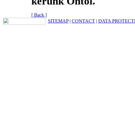
kérünk Öntől.
[ Back ]
SITEMAP
|
CONTACT
|
DATA PROTECT